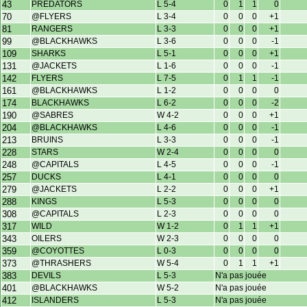
43
PREDATORS
L 5-4
0
1
1
0
70
@FLYERS
L 3-4
0
0
0
+1
81
RANGERS
L 3-3
0
0
0
+1
99
@BLACKHAWKS
L 3-6
0
0
0
-1
109
SHARKS
L 5-1
0
0
0
+1
131
@JACKETS
L 1-6
0
0
0
-1
142
FLYERS
L 7-5
0
1
1
-1
161
@BLACKHAWKS
L 1-2
0
0
0
0
174
BLACKHAWKS
L 6-2
0
0
0
-2
190
@SABRES
W 4-2
0
0
0
+1
204
@BLACKHAWKS
L 4-6
0
0
0
-1
213
BRUINS
L 3-3
0
0
0
-1
228
STARS
W 2-4
0
0
0
0
248
@CAPITALS
L 4-5
0
0
0
-1
257
DUCKS
L 4-1
0
0
0
0
279
@JACKETS
L 2-2
0
0
0
+1
288
KINGS
L 5-3
0
0
0
0
308
@CAPITALS
L 2-3
0
0
0
0
317
WILD
W 1-2
0
1
1
+1
343
OILERS
W 2-3
0
0
0
0
359
@COYOTTES
L 0-3
0
0
0
0
373
@THRASHERS
W 5-4
0
1
1
+1
383
DEVILS
L 5-3
N'a pas jouée
401
@BLACKHAWKS
W 5-2
N'a pas jouée
412
ISLANDERS
L 5-3
N'a pas jouée