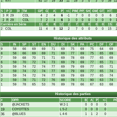
1
NYI
82
17
16
33
11
16
3
0
3
0
38
1
S
P
#
R
TM
GP
G
A
P
+/-
PIM
PP
SH
GW
GT
HT
3
R
29
COL
4
2
4
6
-1
7
0
0
0
0
6
2
R
29
COL
7
2
4
6
3
0
0
0
0
0
9
Carrière en Série
11
4
8
12
2
7
0
0
0
0
15
2
COL
11
4
8
12
2
7
0
0
0
0
15
Historique des attributs
S
IN
SP
ST
EN
DU
DI
SK
PA
PC
DF
OF
9
58
66
69
69
71
69
75
69
75
64
69
8
58
66
69
69
71
69
77
69
75
65
69
7
59
68
70
71
71
69
78
69
77
65
69
6
59
70
72
74
73
69
79
69
77
65
71
5
59
74
72
74
77
69
79
69
77
65
71
4
59
74
72
74
77
69
79
69
77
65
74
3
59
74
72
74
77
69
79
69
77
65
74
2
59
78
71
72
76
89
78
71
90
63
74
1
59
78
65
53
76
89
78
66
67
63
68
Historique des parties
#
OPP.
SCORE
B
A
P
+/-
P
9
@JACKETS
W 2-1
0
0
0
0
19
COYOTTES
L 5-2
0
0
0
0
36
@BLUES
L 4-6
1
1
2
0