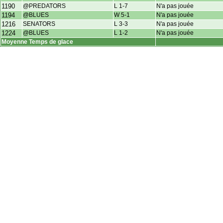
1190
@PREDATORS
L 1-7
N'a pas jouée
1194
@BLUES
W 5-1
N'a pas jouée
1216
SENATORS
L 3-3
N'a pas jouée
1224
@BLUES
L 1-2
N'a pas jouée
Moyenne Temps de glace