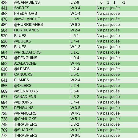
428
@CANADIENS
L 2-9
0
1
1
-1
441
SABRES
W 3-4
N'a pas jouée
458
PREDATORS
W 1-4
N'a pas jouée
476
@AVALANCHE
L 3-5
N'a pas jouée
489
@HURRICANES
W 6-2
N'a pas jouée
504
HURRICANES
W 2-4
N'a pas jouée
520
BLUES
L 5-1
N'a pas jouée
536
@DUCKS
L 4-4
N'a pas jouée
550
BLUES
W 1-3
N'a pas jouée
564
@PREDATORS
L 1-1
N'a pas jouée
574
@PENGUINS
L 0-4
N'a pas jouée
583
AVALANCHE
W 4-8
N'a pas jouée
610
@LEAFS
L 2-4
N'a pas jouée
619
CANUCKS
L 5-1
N'a pas jouée
641
FLAMES
W 2-4
N'a pas jouée
655
@OILERS
L 2-4
N'a pas jouée
669
@SENATORS
L 5-6
N'a pas jouée
677
CANADIENS
L 3-2
N'a pas jouée
694
@BRUINS
L 4-4
N'a pas jouée
705
PENGUINS
W 3-5
N'a pas jouée
725
@RANGERS
W 4-3
N'a pas jouée
738
@CANUCKS
W 5-1
N'a pas jouée
745
THRASHERS
L 3-2
N'a pas jouée
769
@SHARKS
W 3-2
N'a pas jouée
772
THRASHERS
W 0-5
N'a pas jouée