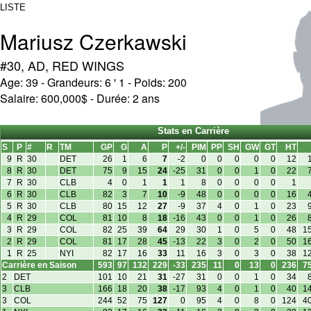
LISTE
Mariusz Czerkawski
#30, AD, RED WINGS
Age: 39 - Grandeurs: 6 ' 1 - Poids: 200
Salaire: 600,000$ - Durée: 2 ans
Stats en Carrière
S
P
#
R
TM
GP
G
A
P
+/-
PIM
PP
SH
GW
GT
HT
9
R
30
DET
26
1
6
7
-2
0
0
0
0
0
12
8
R
30
DET
75
9
15
24
-25
31
0
0
1
0
22
7
R
30
CLB
4
0
1
1
1
8
0
0
0
0
1
6
R
30
CLB
82
3
7
10
-9
48
0
0
0
0
16
5
R
30
CLB
80
15
12
27
-9
37
4
0
1
0
23
4
R
29
COL
81
10
8
18
-16
43
0
0
1
0
26
3
R
29
COL
82
25
39
64
29
30
1
0
5
0
48
1
2
R
29
COL
81
17
28
45
-13
22
3
0
2
0
50
1
1
R
25
NYI
82
17
16
33
11
16
3
0
3
0
38
1
Carrière en Saison
593
97
132
229
-33
235
11
0
13
0
236
7
2
DET
101
10
21
31
-27
31
0
0
1
0
34
3
CLB
166
18
20
38
-17
93
4
0
1
0
40
1
3
COL
244
52
75
127
0
95
4
0
8
0
124
4