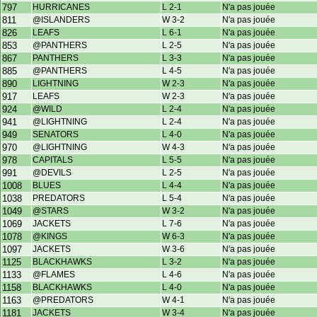
797
HURRICANES
L 2-1
N'a pas jouée
811
@ISLANDERS
W 3-2
N'a pas jouée
826
LEAFS
L 6-1
N'a pas jouée
853
@PANTHERS
L 2-5
N'a pas jouée
867
PANTHERS
L 3-3
N'a pas jouée
885
@PANTHERS
L 4-5
N'a pas jouée
890
LIGHTNING
W 2-3
N'a pas jouée
917
LEAFS
W 2-3
N'a pas jouée
924
@WILD
L 2-4
N'a pas jouée
941
@LIGHTNING
L 2-4
N'a pas jouée
949
SENATORS
L 4-0
N'a pas jouée
970
@LIGHTNING
W 4-3
N'a pas jouée
978
CAPITALS
L 5-5
N'a pas jouée
991
@DEVILS
L 2-5
N'a pas jouée
1008
BLUES
L 4-4
N'a pas jouée
1038
PREDATORS
L 5-4
N'a pas jouée
1049
@STARS
W 3-2
N'a pas jouée
1069
JACKETS
L 7-6
N'a pas jouée
1078
@KINGS
W 6-3
N'a pas jouée
1097
JACKETS
W 3-6
N'a pas jouée
1125
BLACKHAWKS
L 3-2
N'a pas jouée
1133
@FLAMES
L 4-6
N'a pas jouée
1158
BLACKHAWKS
L 4-0
N'a pas jouée
1163
@PREDATORS
W 4-1
N'a pas jouée
1181
JACKETS
W 3-4
N'a pas jouée