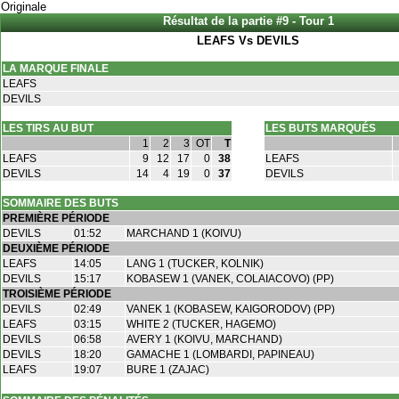
Originale
Résultat de la partie #9 - Tour 1
LEAFS Vs DEVILS
LA MARQUE FINALE
LEAFS
DEVILS
LES TIRS AU BUT
LES BUTS MARQUÉS
1
2
3
OT
T
LEAFS
9
12
17
0
38
LEAFS
DEVILS
14
4
19
0
37
DEVILS
SOMMAIRE DES BUTS
PREMIÈRE PÉRIODE
DEVILS
01:52
MARCHAND 1 (KOIVU)
DEUXIÈME PÉRIODE
LEAFS
14:05
LANG 1 (TUCKER, KOLNIK)
DEVILS
15:17
KOBASEW 1 (VANEK, COLAIACOVO) (PP)
TROISIÈME PÉRIODE
DEVILS
02:49
VANEK 1 (KOBASEW, KAIGORODOV) (PP)
LEAFS
03:15
WHITE 2 (TUCKER, HAGEMO)
DEVILS
06:58
AVERY 1 (KOIVU, MARCHAND)
DEVILS
18:20
GAMACHE 1 (LOMBARDI, PAPINEAU)
LEAFS
19:07
BURE 1 (ZAJAC)