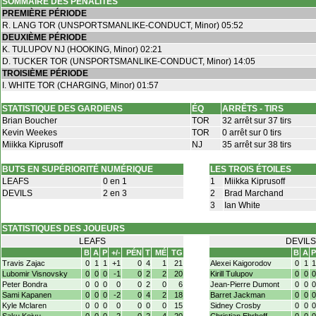
SOMMAIRE DES PÉNALITÉS
PREMIÈRE PÉRIODE
R. LANG TOR (UNSPORTSMANLIKE-CONDUCT, Minor) 05:52
DEUXIÈME PÉRIODE
K. TULUPOV NJ (HOOKING, Minor) 02:21
D. TUCKER TOR (UNSPORTSMANLIKE-CONDUCT, Minor) 14:05
TROISIÈME PÉRIODE
I. WHITE TOR (CHARGING, Minor) 01:57
STATISTIQUE DES GARDIENS
ÉQ
ARRÊTS - TIRS
Brian Boucher
TOR
32 arrêt sur 37 tirs
Kevin Weekes
TOR
0 arrêt sur 0 tirs
Miikka Kiprusoff
NJ
35 arrêt sur 38 tirs
BUTS EN SUPÉRIORITÉ NUMÉRIQUE
LES TROIS ÉTOILES
LEAFS
0 en 1
1
Miikka Kiprusoff
DEVILS
2 en 3
2
Brad Marchand
3
Ian White
STATISTIQUES DES JOUEURS
LEAFS
DEVILS
B
A
P
+/-
PÉN
T
MÉ
TG
B
A
P
Travis Zajac
0
1
1
+1
0
4
1
21
Alexei Kaigorodov
0
1
1
Lubomir Visnovsky
0
0
0
-1
0
2
2
20
Kirill Tulupov
0
0
0
Peter Bondra
0
0
0
0
0
2
0
6
Jean-Pierre Dumont
0
0
0
Sami Kapanen
0
0
0
-2
0
4
2
18
Barret Jackman
0
0
0
Kyle Mclaren
0
0
0
0
0
0
0
15
Sidney Crosby
0
0
0