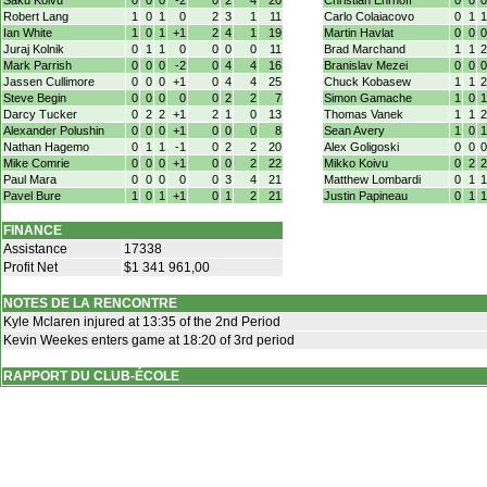
Saku Koivu
0
0
0
-2
0
2
4
20
Christian Ehrhoff
0
0
0
Robert Lang
1
0
1
0
2
3
1
11
Carlo Colaiacovo
0
1
1
Ian White
1
0
1
+1
2
4
1
19
Martin Havlat
0
0
0
Juraj Kolnik
0
1
1
0
0
0
0
11
Brad Marchand
1
1
2
Mark Parrish
0
0
0
-2
0
4
4
16
Branislav Mezei
0
0
0
Jassen Cullimore
0
0
0
+1
0
4
4
25
Chuck Kobasew
1
1
2
Steve Begin
0
0
0
0
0
2
2
7
Simon Gamache
1
0
1
Darcy Tucker
0
2
2
+1
2
1
0
13
Thomas Vanek
1
1
2
Alexander Polushin
0
0
0
+1
0
0
0
8
Sean Avery
1
0
1
Nathan Hagemo
0
1
1
-1
0
2
2
20
Alex Goligoski
0
0
0
Mike Comrie
0
0
0
+1
0
0
2
22
Mikko Koivu
0
2
2
Paul Mara
0
0
0
0
0
3
4
21
Matthew Lombardi
0
1
1
Pavel Bure
1
0
1
+1
0
1
2
21
Justin Papineau
0
1
1
FINANCE
Assistance
17338
Profit Net
$1 341 961,00
NOTES DE LA RENCONTRE
Kyle Mclaren injured at 13:35 of the 2nd Period
Kevin Weekes enters game at 18:20 of 3rd period
RAPPORT DU CLUB-ÉCOLE