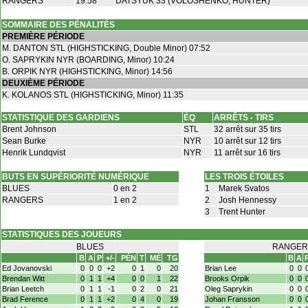
RANGERS
19:58
DATSYUK 33 (VOLOSHENKO, HUNTER)
SOMMAIRE DES PÉNALITÉS
PREMIÈRE PÉRIODE
M. DANTON STL (HIGHSTICKING, Double Minor) 07:52
O. SAPRYKIN NYR (BOARDING, Minor) 10:24
B. ORPIK NYR (HIGHSTICKING, Minor) 14:56
DEUXIÈME PÉRIODE
K. KOLANOS STL (HIGHSTICKING, Minor) 11:35
STATISTIQUE DES GARDIENS
ÉQ
ARRÊTS - TIRS
Brent Johnson
STL
32 arrêt sur 35 tirs
Sean Burke
NYR
10 arrêt sur 12 tirs
Henrik Lundqvist
NYR
11 arrêt sur 16 tirs
BUTS EN SUPÉRIORITÉ NUMÉRIQUE
LES TROIS ÉTOILES
BLUES
0 en 2
1
Marek Svatos
RANGERS
1 en 2
2
Josh Hennessy
3
Trent Hunter
STATISTIQUES DES JOUEURS
BLUES
RANGER
B
A
P
+/-
PÉN
T
MÉ
TG
B
A
Ed Jovanovski
0
0
0
+2
0
1
0
20
Brian Lee
0
0
Brendan Witt
0
1
1
+4
0
0
1
22
Brooks Orpik
0
0
Brian Leetch
0
1
1
-1
0
2
0
21
Oleg Saprykin
0
0
Brad Ference
0
1
1
+2
0
4
0
19
Johan Fransson
0
0