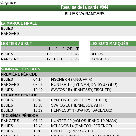
Originale
Résultat de la partie #844
BLUES Vs RANGERS
LA MARQUE FINALE
BLUES
RANGERS
LES TIRS AU BUT
LES BUTS MARQUÉS
1
2
3
OT
T
BLUES
10
9
9
0
28
BLUES
RANGERS
12
10
13
0
35
RANGERS
SOMMAIRE DES BUTS
PREMIÈRE PÉRIODE
BLUES
04:14
FISCHER 4 (KING, FATA)
RANGERS
08:53
HUNTER 19 (LYDMAN, DATSYUK) (PP)
BLUES
10:40
SVATOS 15 (HENNESSY, FISCHER)
DEUXIÈME PÉRIODE
BLUES
06:41
DANTON 10 (ZIDLICKY, LEETCH)
BLUES
11:18
SVATOS 16 (HENNESSY, WITT)
BLUES
11:29
HENNESSY 9 (SVATOS, DAGENAIS)
TROISIÈME PÉRIODE
RANGERS
07:42
HUNTER 20 (VOLOSHENKO, LYDMAN)
BLUES
12:41
KOLANOS 14 (DANTON, FERENCE)
BLUES
15:16
HINOTE 5 (UNASSISTED)