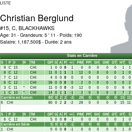
LISTE
Christian Berglund
#15, C, BLACKHAWKS
Age: 31 - Grandeurs: 5 ' 11 - Poids: 190
Salaire: 1,187,500$ - Durée: 2 ans
Stats en Carrière
S
P
#
R
TM
GP
G
A
P
+/-
PIM
PP
SH
GW
GT
HT
S
9
C
15
CHI
1
0
0
0
1
0
0
0
0
0
1
1
8
C
12
CHI
11
0
1
1
1
12
0
0
0
0
1
0
7
C
12
CHI
4
0
0
0
0
0
0
0
0
0
0
0
6
C
12
CHI
39
0
0
0
0
2
0
0
0
0
0
2
3
C
11
*
CHI
11
0
0
0
-3
12
0
0
0
0
6
6
1
C
10
*
CHI
14
0
1
1
-1
2
0
0
0
0
7
2
Carrière en Saison
80
0
2
2
-2
28
0
0
0
0
15
11
6
CHI
80
0
2
2
-2
28
0
0
0
0
15
11
S
P
#
R
TM
GP
G
A
P
+/-
PIM
PP
SH
GW
GT
HT
S
6
C
12
CHI
5
0
0
0
-1
0
0
0
0
0
1
0
Carrière en Série
5
0
0
0
-1
0
0
0
0
0
1
0
1
CHI
5
0
0
0
-1
0
0
0
0
0
1
0