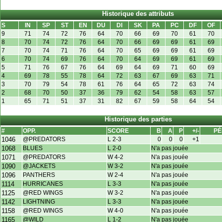
Historique des attributs
S
IN
SP
ST
EN
DU
DI
SK
PA
PC
DF
OF
9
71
74
72
76
64
70
66
69
70
61
70
8
70
74
72
76
64
70
66
69
69
61
69
7
70
74
71
76
64
70
65
69
69
61
69
6
70
74
69
76
64
70
64
69
69
61
69
5
71
76
67
76
64
69
64
69
71
60
69
4
69
78
55
78
64
72
63
67
69
63
71
3
70
79
54
78
61
76
64
65
72
63
74
2
68
70
50
37
36
79
62
54
58
63
57
1
65
71
51
37
31
82
67
59
58
64
54
Historique des parties
#
OPP.
SCORE
B
A
P
+/-
PÉ
1046
@PREDATORS
L 2-3
0
0
0
+1
1068
BLUES
L 2-0
N'a pas jouée
1071
@PREDATORS
W 4-2
N'a pas jouée
1090
@JACKETS
W 3-2
N'a pas jouée
1096
PANTHERS
W 2-4
N'a pas jouée
1114
HURRICANES
L 3-3
N'a pas jouée
1125
@RED WINGS
W 3-2
N'a pas jouée
1142
LIGHTNING
L 3-3
N'a pas jouée
1158
@RED WINGS
W 4-0
N'a pas jouée
1165
@WILD
L 1-2
N'a pas jouée