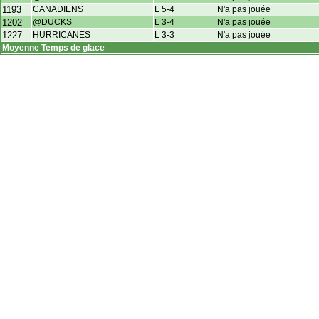
1193
CANADIENS
L 5-4
N'a pas jouée
1202
@DUCKS
L 3-4
N'a pas jouée
1227
HURRICANES
L 3-3
N'a pas jouée
Moyenne Temps de glace