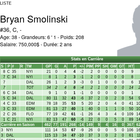
LISTE
Bryan Smolinski
#36, C, -
Age: 38 - Grandeurs: 6 ' 1 - Poids: 208
Salaire: 750,000$ - Durée: 2 ans
Stats en Carrière
S
P
#
R
TM
GP
G
A
P
+/-
PIM
PP
SH
GW
GT
HT
8
C
35
NYI
21
0
4
4
-2
2
0
0
0
0
9
7
C
34
NYI
8
1
2
3
-1
2
0
0
0
0
8
7
DAL
26
1
2
3
-3
0
1
0
0
0
6
7
TOT
34
2
4
6
-4
2
1
0
0
0
14
6
C
34
DAL
9
1
0
1
-1
0
0
0
0
0
1
5
C
34
DAL
80
11
32
43
-6
37
2
0
2
0
54
4
C
33
EDM
78
18
35
53
5
20
2
0
4
0
41
1
3
C
33
EDM
81
13
27
40
1
40
0
1
1
0
50
1
2
C
26
FLO
77
19
42
61
-1
26
4
3
4
0
109
1
1
C
21
NYI
82
13
47
60
-6
22
0
0
5
0
89
1
Carrière en Saison
462
77
191
268
-14
149
9
4
16
0
367
6
3
NYI
111
14
53
67
-9
26
0
0
5
0
106
1
3
DAL
115
13
34
47
-10
37
3
0
2
0
61
1