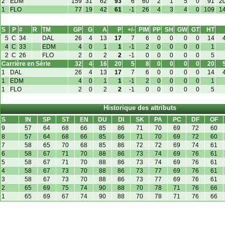
2
EDM
159
31
62
93
6
60
2
1
5
0
91
2
1
FLO
77
19
42
61
-1
26
4
3
4
0
109
1
S
P
#
R
TM
GP
G
A
P
+/-
PIM
PP
SH
GW
GT
HT
5
C
34
DAL
26
4
13
17
7
6
0
0
0
0
14
4
C
33
EDM
4
0
1
1
-1
2
0
0
0
0
1
2
C
26
FLO
2
0
2
2
-1
0
0
0
0
0
5
Carrière en Série
32
4
16
20
5
8
0
0
0
0
20
1
DAL
26
4
13
17
7
6
0
0
0
0
14
1
EDM
4
0
1
1
-1
2
0
0
0
0
1
1
FLO
2
0
2
2
-1
0
0
0
0
0
5
Historique des attributs
S
IN
SP
ST
EN
DU
DI
SK
PA
PC
DF
OF
9
57
64
68
66
85
86
71
70
69
72
60
8
57
64
68
66
85
86
71
70
69
72
60
7
58
65
70
68
85
86
72
72
69
74
61
6
58
67
71
70
88
86
73
74
69
76
61
5
58
67
71
70
88
86
73
74
69
76
61
4
58
67
73
70
88
86
73
77
69
76
61
3
58
67
73
70
88
86
73
77
69
76
61
2
65
69
75
74
90
88
70
78
71
76
66
1
65
69
67
74
90
88
70
78
71
76
66